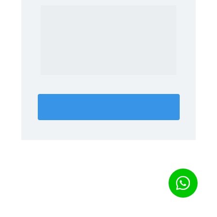
Se você quer um atendimento 
mais rápido, clique no link abaixo 
para falar com o nosso time de 
atendimento!
Fale pelo Whatsapp